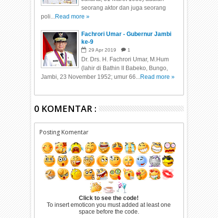
seorang aktor dan juga seorang
poli...
Read more »
Fachrori Umar - Gubernur Jambi
ke-9
29
Apr
2019
1
Dr. Drs. H. Fachrori Umar, M.Hum
(lahir di Bathin II Babeko, Bungo,
Jambi, 23 November 1952; umur 66...
Read more »
0 KOMENTAR :
Posting Komentar
Click to see the code!
To insert emoticon you must added at least one
space before the code.