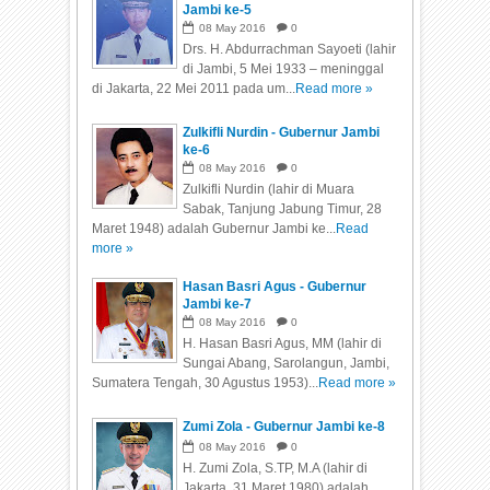
Jambi ke-5
08
May
2016
0
Drs. H. Abdurrachman Sayoeti (lahir
di Jambi, 5 Mei 1933 – meninggal
di Jakarta, 22 Mei 2011 pada um...
Read more »
Zulkifli Nurdin - Gubernur Jambi
ke-6
08
May
2016
0
Zulkifli Nurdin (lahir di Muara
Sabak, Tanjung Jabung Timur, 28
Maret 1948) adalah Gubernur Jambi ke...
Read
more »
Hasan Basri Agus - Gubernur
Jambi ke-7
08
May
2016
0
H. Hasan Basri Agus, MM (lahir di
Sungai Abang, Sarolangun, Jambi,
Sumatera Tengah, 30 Agustus 1953)...
Read more »
Zumi Zola - Gubernur Jambi ke-8
08
May
2016
0
H. Zumi Zola, S.TP, M.A (lahir di
Jakarta, 31 Maret 1980) adalah