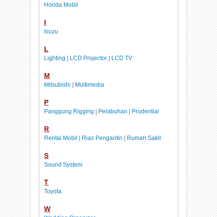
Honda Mobil
I
Isuzu
L
Lighting
|
LCD Projector
|
LCD TV
M
Mitsubishi
|
Multimedia
P
Panggung Rigging
|
Pelabuhan
|
Prudential
R
Rental Mobil
|
Rias Pengantin
|
Rumah Sakit
S
Sound System
T
Toyota
W