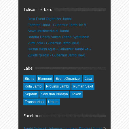
Tulisan Terbaru
Jasa Event Organizer Jambi
Fachrori Umar - Gubernur Jambi ke-9
Sewa Multimedia di Jambi
Bandar Udara Sultan Thaha Syaifuddin
Zumi Zola - Gubernur Jambi ke-8
Hasan Basri Agus - Gubernur Jambi ke-7
Zulkifli Nurdin - Gubernur Jambi ke-6
Label
Bisnis
Ekonomi
Event Organizer
Jasa
Kota Jambi
Provinsi Jambi
Rumah Sakit
Sejarah
Seni dan Budaya
Tokoh
Transportasi
Umum
Facebook
Jambi Network | Informasi Lengkap Provinsi Jambi
©