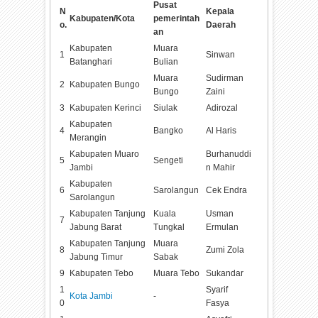
Pusat
N
Kepala
Kabupaten/Kota
pemerintah
o.
Daerah
an
Kabupaten
Muara
1
Sinwan
Batanghari
Bulian
Muara
Sudirman
2
Kabupaten Bungo
Bungo
Zaini
3
Kabupaten Kerinci
Siulak
Adirozal
Kabupaten
4
Bangko
Al Haris
Merangin
Kabupaten Muaro
Burhanuddi
5
Sengeti
Jambi
n Mahir
Kabupaten
6
Sarolangun
Cek Endra
Sarolangun
Kabupaten Tanjung
Kuala
Usman
7
Jabung Barat
Tungkal
Ermulan
Kabupaten Tanjung
Muara
8
Zumi Zola
Jabung Timur
Sabak
9
Kabupaten Tebo
Muara Tebo
Sukandar
1
Syarif
Kota Jambi
-
0
Fasya